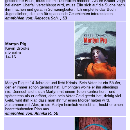
gesichterte Haus, muss sie mit Überfällen rechnen. Als ihr Bruder Vagn
bei einem Überfall verschleppt wird, muss Elin sich auf die Suche nach
ihm machen und gerät in Schwierigkeiten. Ich empfehle das Buch
Jugendlichen, die sich für spannende Geschichten interessieren.
empfohlen von: Rebecca Sch. , 5B
Martyn Pig
Kevin Brooks
dtv extra
14-16
Martyn Pig ist 14 Jahre alt und liebt Krimis. Sein Vater ist ein Säufer,
den er immer schon gehasst hat. Umbringen wollte er ihn allerdings
nie. Dennoch sieht sich Martyn mit einem Toten konfrontiert - und
spätestens als er erfährt, dass sein Vater Geld geerbt hat, richtig viel
Geld, wird ihm klar, dass man ihn für einen Mörder halten wird.
Zusammen mit Alex, in die Martyn heimlich verliebt ist, heckt er einen
haarsträubenden Plan aus.
empfohlen von: Annika P., 5B