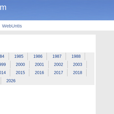
um
WebUntis
84
1985
1986
1987
1988
999
2000
2001
2002
2003
014
2015
2016
2017
2018
2026