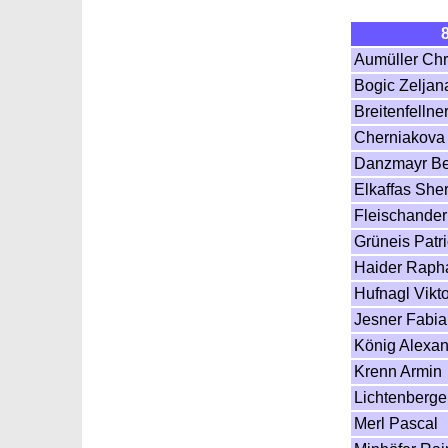
Aumüller Chr
Bogic Zeljan
Breitenfellne
Cherniakova
Danzmayr Be
Elkaffas Sher
Fleischander
Grüneis Patri
Haider Raph
Hufnagl Vikto
Jesner Fabi
König Alexa
Krenn Armin
Lichtenberge
Merl Pascal