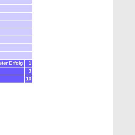
ter Erfolg
1
3
10