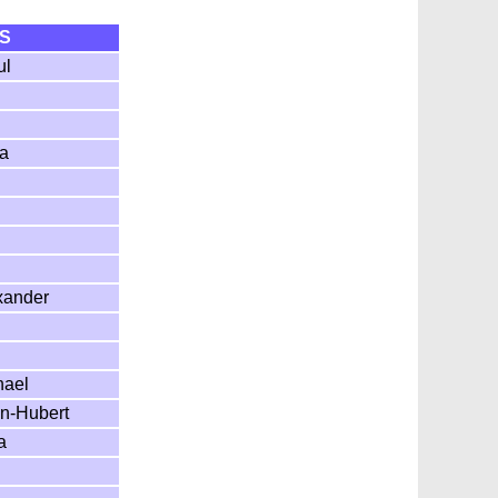
8S
ul
sa
xander
hael
an-Hubert
a