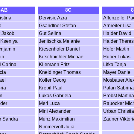
8AB
8C
istina
Dervisic Azra
Affenzeller Pa
a
Gsandtner Stefan
Arnreiter Lisa
r Jakob
Gut Selina
Haider David
 Kseniya
Jerlitschka Melanie
Haider There
njamin
Kiesenhofer Daniel
Hofer Martin
in
Kirschbichler Michael
Huber Lukas
l Carina
Kliemann Fritz
Lifka Tanja
cia
Kneidinger Thomas
Mayer Daniel
ael
Koller Georg
Mosbauer Ale
ria
Krepil Paul
Palan Sabrina
an
Lukas Gabriela
Probst Martina
nder
Merl Luca
Rauöcker Mic
Mini Alexander
Urban Christi
r Sandra
Munz Maximilian
Zauner Viktori
Nimmervoll Julia