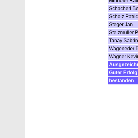
Minhöfer Rai
Schacherl B
Scholz Patri
Steger Jan
Stelzmüller P
Tanay Sabri
Wageneder B
Wagner Kevi
Ausgezeichn
Guter Erfolg
bestanden