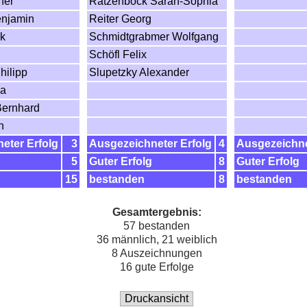
ner
Ratzenböck Sarah-Sophia
enjamin
Reiter Georg
ck
Schmidtgrabmer Wolfgang
Schöfl Felix
hilipp
Slupetzky Alexander
na
ernhard
n
eter Erfolg
3
Ausgezeichneter Erfolg
4
Ausgezeichne
5
Guter Erfolg
8
Guter Erfolg
15
bestanden
8
bestanden
Gesamtergebnis:
57 bestanden
36 männlich, 21 weiblich
8 Auszeichnungen
16 gute Erfolge