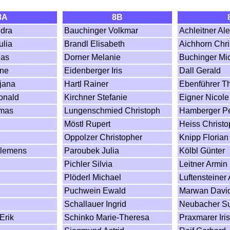
8A
8B
ndra
Bauchinger Volkmar
Achleitner Al
ulia
Brandl Elisabeth
Aichhorn Chri
eas
Dorner Melanie
Buchinger Mi
nne
Eidenberger Iris
Dall Gerald
tjana
Hartl Rainer
Ebenführer 
onald
Kirchner Stefanie
Eigner Nicole
omas
Lungenschmied Christoph
Hamberger Pe
Möstl Rupert
Heiss Christ
Oppolzer Christopher
Knipp Florian
Clemens
Paroubek Julia
Kölbl Günter
Pichler Silvia
Leitner Armin
Plöderl Michael
Luftensteiner
Puchwein Ewald
Marwan Davi
Schallauer Ingrid
Neubacher S
Erik
Schinko Marie-Theresa
Praxmarer Iri