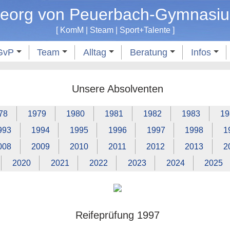
eorg von Peuerbach-Gymnasi
[
KomM
|
Steam
|
Sport
+
Talente
]
GvP
Team
Alltag
Beratung
Infos
Unsere Absolventen
78
1979
1980
1981
1982
1983
19
993
1994
1995
1996
1997
1998
1
008
2009
2010
2011
2012
2013
2
2020
2021
2022
2023
2024
2025
Reifeprüfung 1997