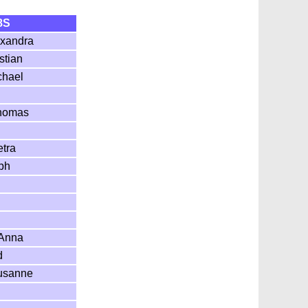
8S
exandra
stian
chael
Thomas
tra
oph
 Anna
d
usanne
s