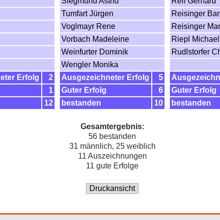
Siegmund Astrid
Reif Gerhard
Tumfart Jürgen
Reisinger Ba
Voglmayr Rene
Reisinger Mar
Vorbach Madeleine
Riepl Michael
Weinfurter Dominik
Rudlstorfer C
Wengler Monika
ter Erfolg
2
Ausgezeichneter Erfolg
5
Ausgezeichne
1
Guter Erfolg
6
Guter Erfolg
12
bestanden
10
bestanden
Gesamtergebnis:
56 bestanden
31 männlich, 25 weiblich
11 Auszeichnungen
11 gute Erfolge