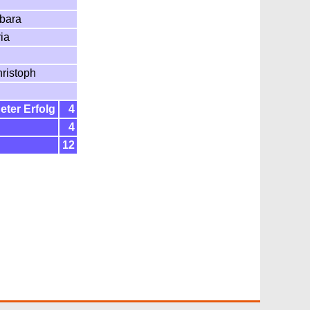
rbara
ia
hristoph
ter Erfolg
4
4
12