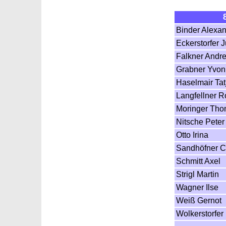
Binder Alexa
Eckerstorfer J
Falkner Andr
Grabner Yvo
Haselmair Ta
Langfellner R
Moringer Th
Nitsche Peter
Otto Irina
Sandhöfner 
Schmitt Axel
Strigl Martin
Wagner Ilse
Weiß Gernot
Wolkerstorfer 