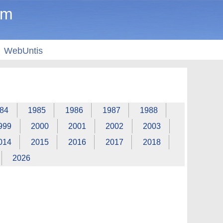
um
WebUntis
84
1985
1986
1987
1988
999
2000
2001
2002
2003
014
2015
2016
2017
2018
2026