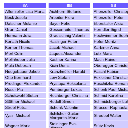
8A
8B
8S
Affenzeller Lisa-Maria
Aichhorn Stefanie
Affenzeller Christo
Beck Josefa
Arbeiter Flora
Affenzeller Peter
Datscher Melanie
Bayer Felix
Eberstaller Alicia
Grurl Daniel
Gossenreiter Thomas
Herndler Sigrid
Hermann Julia
Gradischnig Valentin
Hochwimmer Soph
Korlath Nicole
Haslinger Peter
Hofer Moritz
Korner Thomas
Jacob Michael
Karbiner Anna
Merl Colin
Jaques Alexander
Lutz Marc
Mollnhuber Julia
Kastner Karina
Mach Rainer
Mula Deborah
Kicin Denis
Oberegger Christo
Neugebauer Jakob
Kranzlmüller Harald
Paschl Fabian
Otto Bernhard
Lew Stefan
Poxleitner Christia
Prodinger Alexander
Prystupa Roksolana
Ruschitzka Roman
Roser Pia
Pumberger Lukas
Schenk Paul-Micha
Schoßwohl Stefan
Rechberger Christina
Schmid Karolina
Stöttner Michael
Rudolf Simon
Schmidsberger Lu
Strobl Petra
Schenk Valentin
Strasser Raphaela
Schilcher-Gaitan
Vysin Michael
Streubel Walter
Margarita-Maria
Steininger Eva-
Wagner Maria
Stütz Kevin