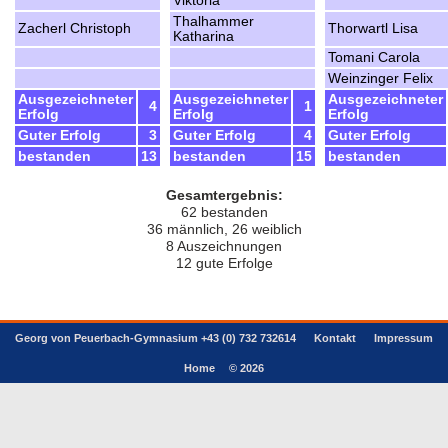
Viktoria
Thalhammer
Zacherl Christoph
Thorwartl Lisa
Katharina
Tomani Carola
Weinzinger Felix
Ausgezeichneter
Ausgezeichneter
Ausgezeichneter
4
1
Erfolg
Erfolg
Erfolg
Guter Erfolg
3
Guter Erfolg
4
Guter Erfolg
bestanden
13
bestanden
15
bestanden
Gesamtergebnis:
62 bestanden
36 männlich, 26 weiblich
8 Auszeichnungen
12 gute Erfolge
Georg von Peuerbach-Gymnasium +43 (0) 732 732614
Kontakt
Impressum
Home
© 2026