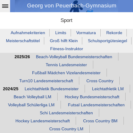
Georg von Peuerbach-Gymnasium
Sport
Aufnahmekriterien
Limits
Vormatura
Rekorde
Meisterschaftstitel
Groß hilft Klein
Schulsportgütesiegel
Fitness‑Instruktor
2025/26
Beach‑Volleyball Bundesmeisterschaften
Tennis Landesmeister
Fußball Mädchen Vizelandesmeister
Turn10 Landesmeisterschaft
Cross Country
2024/25
Leichtathletik Bundesmeister
Leichtathletik LM
Beach Volleyball LM
Hockey Bundesmeisterschaft
Volleyball Schülerliga LM
Futsal Landesmeisterschaften
Schi Landesmeisterschaften
Hockey Landesmeisterschaft
Cross Country BM
Cross Country LM