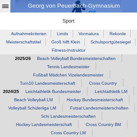
Georg von Peuerbach-Gymnasium
Sport
Aufnahmekriterien
Limits
Vormatura
Rekorde
Meisterschaftstitel
Groß hilft Klein
Schulsportgütesiegel
Fitness‑Instruktor
2025/26
Beach‑Volleyball Bundesmeisterschaften
Tennis Landesmeister
Fußball Mädchen Vizelandesmeister
Turn10 Landesmeisterschaft
Cross Country
2024/25
Leichtathletik Bundesmeister
Leichtathletik LM
Beach Volleyball LM
Hockey Bundesmeisterschaft
Volleyball Schülerliga LM
Futsal Landesmeisterschaften
Schi Landesmeisterschaften
Hockey Landesmeisterschaft
Cross Country BM
Cross Country LM