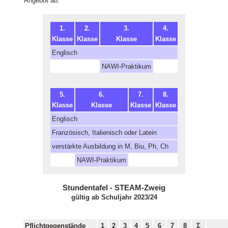
Angebot ab.
1.
2.
3.
4.
Klasse
Klasse
Klasse
Klasse
Englisch
NAWI-Praktikum
5.
6.
7.
8.
Klasse
Klasse
Klasse
Klasse
Englisch
Französisch, Italienisch oder Latein
verstärkte Ausbildung in M, Biu, Ph, Ch
NAWI-Praktikum
Stundentafel - STEAM-Zweig
gültig ab Schuljahr 2023/24
Pflichtgegenstände
1
2
3
4
5
6
7
8
Σ