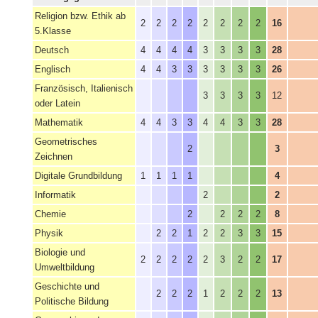
Religion bzw. Ethik ab
2
2
2
2
2
2
2
2
16
5.Klasse
Deutsch
4
4
4
4
3
3
3
3
28
Englisch
4
4
3
3
3
3
3
3
26
Französisch, Italienisch
3
3
3
3
12
oder Latein
Mathematik
4
4
3
3
4
4
3
3
28
Geometrisches
2
3
Zeichnen
Digitale Grundbildung
1
1
1
1
4
Informatik
2
2
Chemie
2
2
2
2
8
Physik
2
2
1
2
2
3
3
15
Biologie und
2
2
2
2
2
3
2
2
17
Umweltbildung
Geschichte und
2
2
2
1
2
2
2
13
Politische Bildung