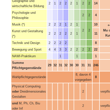
Geographie und
2
1
2
2
2
1
2
2
14
wirtschaftliche Bildung
Psychologie und
2
2
4
Philosophie
Musik (*)
2
2
2
1
2
1
10
+
2
2
Mu 
Kunst und Gestaltung
2
2
2
2
2
1
11
Ku
(*)
Technik und Design
2
2
2
2
8
Bewegung und Sport
4
4
3
3
2
2
2
2
22
NAWI-Praktikum
1
1
1
Summe
29
32
31
32
30
30
31
31
246
Pflichtgegenstände
8, davon 4
Wahlpflichtgegenstände
8
vorgegeben
Physical Computing
oder
Dreidimensionales
2
verpfl
Gestalten
und
M, Ph, Ch, Biu
2
verpfl
oder Inf