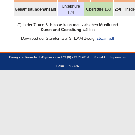
Unterstufe
Gesamtstundenanzahl
Oberstufe 130
254
insg
124
(*) in der 7. und 8. Klasse kann man zwischen
Musik
und
Kunst und Gestaltung
wählen
Download der Stundentafel STEAM-Zweig:
steam.pdf
Georg von Peuerbach-Gymnasium +43 (0) 732 732614
Kontakt
Impressum
Home
© 2026