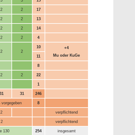
3
3
15
2
2
17
2
2
13
2
2
14
2
2
4
10
+4
2
2
Mu oder KuGe
11
8
2
2
22
1
31
31
246
4 vorgegeben
8
2
verpflichtend
2
verpflichtend
e 130
254
insgesamt