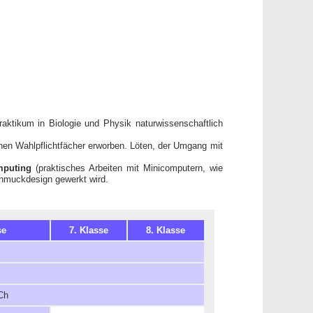
ktikum in Biologie und Physik naturwissenschaftlich
chen Wahlpflichtfächer erworben. Löten, der Umgang mit
mputing
(praktisches Arbeiten mit Minicomputern, wie
Schmuckdesign gewerkt wird.
se
7. Klasse
8. Klasse
 Ch