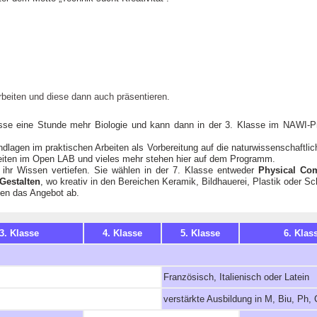
rbeiten und diese dann auch präsentieren.
sse eine Stunde mehr Biologie und kann dann in der 3. Klasse im NAWI-Pra
ndlagen im praktischen Arbeiten als Vorbereitung auf die naturwissenschaftli
eiten im Open LAB und vieles mehr stehen hier auf dem Programm.
n ihr Wissen vertiefen. Sie wählen in der 7. Klasse entweder
Physical Co
Gestalten
, wo kreativ in den Bereichen Keramik, Bildhauerei, Plastik oder 
den das Angebot ab.
3. Klasse
4. Klasse
5. Klasse
6. Klas
Französisch, Italienisch oder Latein
verstärkte Ausbildung in M, Biu, Ph,