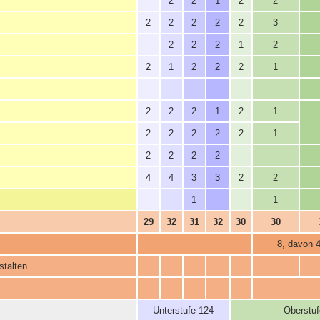
2
2
1
2
2
2
2
2
2
2
3
2
2
2
1
2
2
1
2
2
2
1
2
2
2
1
2
1
2
2
2
2
2
1
2
2
2
2
4
4
3
3
2
2
1
1
29
32
31
32
30
30
8, davon 
stalten
Unterstufe 124
Oberstuf