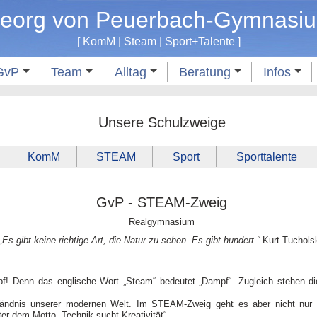
eorg von Peuerbach-Gymnasi
[
KomM
|
Steam
|
Sport
+
Talente
]
GvP
Team
Alltag
Beratung
Infos
Unsere Schulzweige
KomM
STEAM
Sport
Sporttalente
GvP - STEAM-Zweig
Realgymnasium
„Es gibt keine richtige Art, die Natur zu sehen. Es gibt hundert.“
Kurt Tuchols
 Denn das englische Wort „Steam“ bedeutet „Dampf“. Zugleich stehen 
tändnis unserer modernen Welt. Im STEAM-Zweig geht es aber nicht nur u
ter dem Motto „Technik sucht Kreativität“.