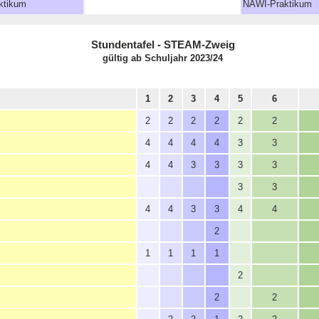
ktikum
NAWI-Praktikum
Stundentafel - STEAM-Zweig
gültig ab Schuljahr 2023/24
1
2
3
4
5
6
2
2
2
2
2
2
4
4
4
4
3
3
4
4
3
3
3
3
3
3
4
4
3
3
4
4
2
1
1
1
1
2
2
2