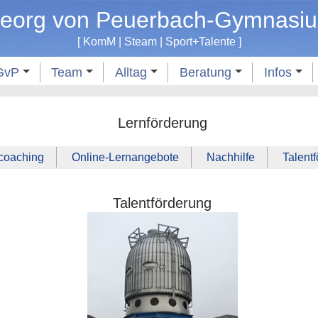
eorg von Peuerbach-Gymnasi
[
KomM
|
Steam
|
Sport
+
Talente
]
GvP
Team
Alltag
Beratung
Infos
Lernförderung
coaching
Online‑Lernangebote
Nachhilfe
Talent
Talentförderung