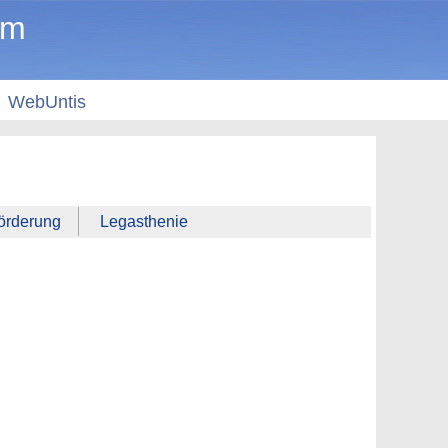
um
WebUntis
förderung
Legasthenie