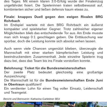
des Tages. Mit einem klaren 3:0-Erfolg wurde der Finaleinzug
ungefährdet fixiert. Die Spielerinnen traten selbstbewusst auf,
kombinierten sicher und ließen defensiv kaum etwas zu.
Finale: knappes Duell gegen den ewigen Rivalen BRG
Rohrbach
Im Endspiel wartete mit dem BRG Rohrbach ein äußerst
kompakter und spielstarker Gegner. Trotz zahlreicher eigener
Möglichkeiten blieb das entscheidende Tor aus. Am Ende musste
man sich knapp 0:1 geschlagen geben. Die Enttäuschung war
spürbar, doch die Leistung konnte sich absolut sehen lassen.
Auch wenn viele Chancen ungenützt blieben, überzeugte die
Mannschaft mit einer starken kämpferischen Leistung und
beeindruckendem Zusammenhalt. Jede einzelne Spielerin trug
dazu bei, dass das Team bis ins Finale vorstoßen konnte.
Belohnung: Ticket für die Bundesmeisterschaften
Der zweite Platz bedeutet gleichzeitig eine großartige
Auszeichnung:
Die Mannschaft ist für die
Bundesmeisterschaften Ende Juni
in Obertraun
qualifiziert!
Ein verdienter Lohn für einen Tag voller Einsatz, Leidenschaft
und Teamgeist.
Bericht und Betreuerin: Katharina Gahleitner BEd