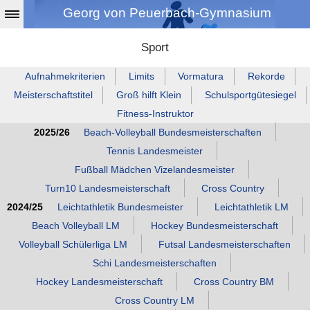
Georg von Peuerbach-Gymnasium
Sport
Aufnahmekriterien
Limits
Vormatura
Rekorde
Meisterschaftstitel
Groß hilft Klein
Schulsportgütesiegel
Fitness‑Instruktor
2025/26
Beach‑Volleyball Bundesmeisterschaften
Tennis Landesmeister
Fußball Mädchen Vizelandesmeister
Turn10 Landesmeisterschaft
Cross Country
2024/25
Leichtathletik Bundesmeister
Leichtathletik LM
Beach Volleyball LM
Hockey Bundesmeisterschaft
Volleyball Schülerliga LM
Futsal Landesmeisterschaften
Schi Landesmeisterschaften
Hockey Landesmeisterschaft
Cross Country BM
Cross Country LM