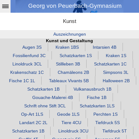
Georg von Peuerbach-Gymnasium
Kunst
Auszeichnungen
Kunst und Gestaltung
Augen 3S
Kraken 1BS
Intarsien 4B
Fossilienfund 3C
Schatzkarten 1S
Kraken 1S
Linoldruck 3CL
Stillleben 3B
Schatzkarten 1C
Krakenschatz 1C
Chamäleons 2B
Simpsons 3L
Fische 1C 1L
Tableaux Vivants 5B
Halloween 2B
Schatzkarten 1B
Vulkanausbruch 1B
Gouache‑Malerei 4B
Fische 1B
Schrift ohne Stift 3CL
Schatzkarten 1LS
Op‑Art 1LS
Geode 1LS
Perchten 1S
Landart 2C 2L
Tiere 4CU
Tiefdruck 5S
Schatzkarten 1B
Linoldruck 3CU
Tiefdruck 5T