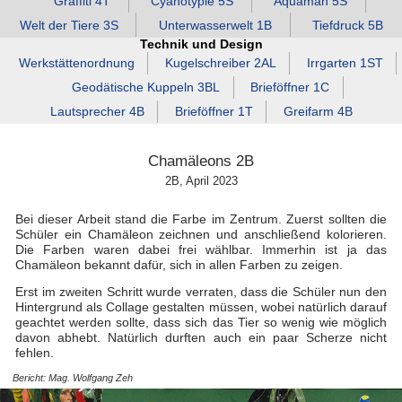
Graffiti 4T
Cyanotypie 5S
Aquaman 5S
Welt der Tiere 3S
Unterwasserwelt 1B
Tiefdruck 5B
Technik und Design
Werkstättenordnung
Kugelschreiber 2AL
Irrgarten 1ST
Geodätische Kuppeln 3BL
Brieföffner 1C
Lautsprecher 4B
Brieföffner 1T
Greifarm 4B
Chamäleons 2B
2B, April 2023
Bei dieser Arbeit stand die Farbe im Zentrum. Zuerst sollten die
Schüler ein Chamäleon zeichnen und anschließend kolorieren.
Die Farben waren dabei frei wählbar. Immerhin ist ja das
Chamäleon bekannt dafür, sich in allen Farben zu zeigen.
Erst im zweiten Schritt wurde verraten, dass die Schüler nun den
Hintergrund als Collage gestalten müssen, wobei natürlich darauf
geachtet werden sollte, dass sich das Tier so wenig wie möglich
davon abhebt. Natürlich durften auch ein paar Scherze nicht
fehlen.
Bericht: Mag. Wolfgang Zeh