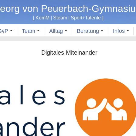
eorg von Peuerbach-Gymnasi
[
KomM
|
Steam
|
Sport
+
Talente
]
GvP
Team
Alltag
Beratung
Infos
Digitales Miteinander