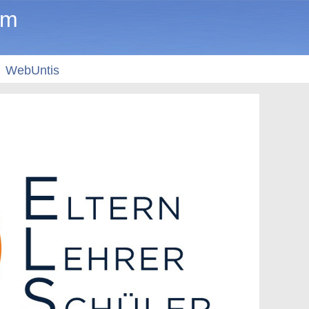
um
WebUntis