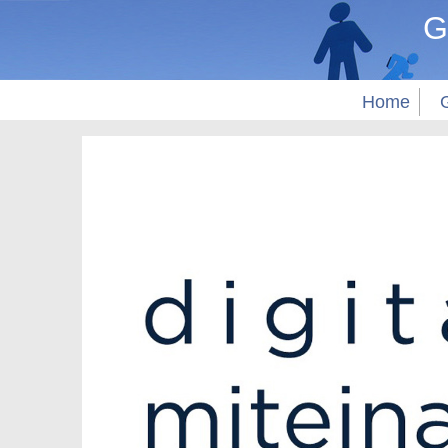
G
Home