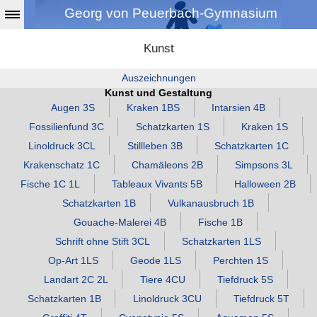
Georg von Peuerbach-Gymnasium
Kunst
Auszeichnungen
Kunst und Gestaltung
Augen 3S
Kraken 1BS
Intarsien 4B
Fossilienfund 3C
Schatzkarten 1S
Kraken 1S
Linoldruck 3CL
Stillleben 3B
Schatzkarten 1C
Krakenschatz 1C
Chamäleons 2B
Simpsons 3L
Fische 1C 1L
Tableaux Vivants 5B
Halloween 2B
Schatzkarten 1B
Vulkanausbruch 1B
Gouache‑Malerei 4B
Fische 1B
Schrift ohne Stift 3CL
Schatzkarten 1LS
Op‑Art 1LS
Geode 1LS
Perchten 1S
Landart 2C 2L
Tiere 4CU
Tiefdruck 5S
Schatzkarten 1B
Linoldruck 3CU
Tiefdruck 5T