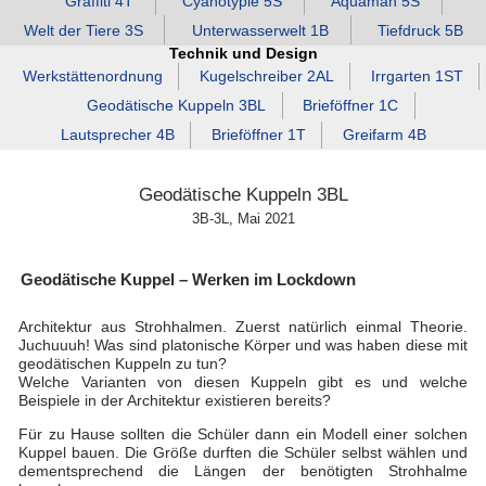
Graffiti 4T
Cyanotypie 5S
Aquaman 5S
Welt der Tiere 3S
Unterwasserwelt 1B
Tiefdruck 5B
Technik und Design
Werkstättenordnung
Kugelschreiber 2AL
Irrgarten 1ST
Geodätische Kuppeln 3BL
Brieföffner 1C
Lautsprecher 4B
Brieföffner 1T
Greifarm 4B
Geodätische Kuppeln 3BL
3B-3L, Mai 2021
Geodätische Kuppel – Werken im Lockdown
Architektur aus Strohhalmen. Zuerst natürlich einmal Theorie.
Juchuuuh! Was sind platonische Körper und was haben diese mit
geodätischen Kuppeln zu tun?
Welche Varianten von diesen Kuppeln gibt es und welche
Beispiele in der Architektur existieren bereits?
Für zu Hause sollten die Schüler dann ein Modell einer solchen
Kuppel bauen. Die Größe durften die Schüler selbst wählen und
dementsprechend die Längen der benötigten Strohhalme