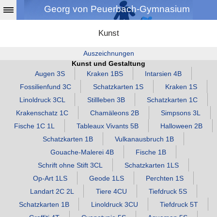
Georg von Peuerbach-Gymnasium
Kunst
Auszeichnungen
Kunst und Gestaltung
Augen 3S
Kraken 1BS
Intarsien 4B
Fossilienfund 3C
Schatzkarten 1S
Kraken 1S
Linoldruck 3CL
Stillleben 3B
Schatzkarten 1C
Krakenschatz 1C
Chamäleons 2B
Simpsons 3L
Fische 1C 1L
Tableaux Vivants 5B
Halloween 2B
Schatzkarten 1B
Vulkanausbruch 1B
Gouache‑Malerei 4B
Fische 1B
Schrift ohne Stift 3CL
Schatzkarten 1LS
Op‑Art 1LS
Geode 1LS
Perchten 1S
Landart 2C 2L
Tiere 4CU
Tiefdruck 5S
Schatzkarten 1B
Linoldruck 3CU
Tiefdruck 5T