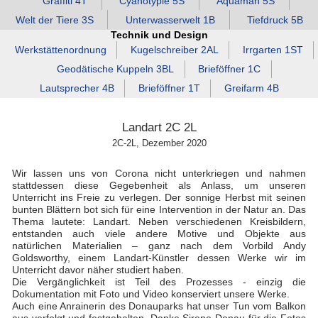
Graffiti 4T
Cyanotypie 5S
Aquaman 5S
Welt der Tiere 3S
Unterwasserwelt 1B
Tiefdruck 5B
Technik und Design
Werkstättenordnung
Kugelschreiber 2AL
Irrgarten 1ST
Geodätische Kuppeln 3BL
Brieföffner 1C
Lautsprecher 4B
Brieföffner 1T
Greifarm 4B
Landart 2C 2L
2C-2L, Dezember 2020
Wir lassen uns von Corona nicht unterkriegen und nahmen
stattdessen diese Gegebenheit als Anlass, um unseren
Unterricht ins Freie zu verlegen. Der sonnige Herbst mit seinen
bunten Blättern bot sich für eine Intervention in der Natur an. Das
Thema lautete: Landart. Neben verschiedenen Kreisbildern,
entstanden auch viele andere Motive und Objekte aus
natürlichen Materialien – ganz nach dem Vorbild Andy
Goldsworthy, einem Landart-Künstler dessen Werke wir im
Unterricht davor näher studiert haben.
Die Vergänglichkeit ist Teil des Prozesses - einzig die
Dokumentation mit Foto und Video konserviert unsere Werke.
Auch eine Anrainerin des Donauparks hat unser Tun vom Balkon