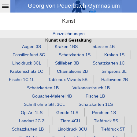
Georg von Peuerbach-Gymnasium
Kunst
Auszeichnungen
Kunst und Gestaltung
Augen 3S
Kraken 1BS
Intarsien 4B
Fossilienfund 3C
Schatzkarten 1S
Kraken 1S
Linoldruck 3CL
Stillleben 3B
Schatzkarten 1C
Krakenschatz 1C
Chamäleons 2B
Simpsons 3L
Fische 1C 1L
Tableaux Vivants 5B
Halloween 2B
Schatzkarten 1B
Vulkanausbruch 1B
Gouache‑Malerei 4B
Fische 1B
Schrift ohne Stift 3CL
Schatzkarten 1LS
Op‑Art 1LS
Geode 1LS
Perchten 1S
Landart 2C 2L
Tiere 4CU
Tiefdruck 5S
Schatzkarten 1B
Linoldruck 3CU
Tiefdruck 5T