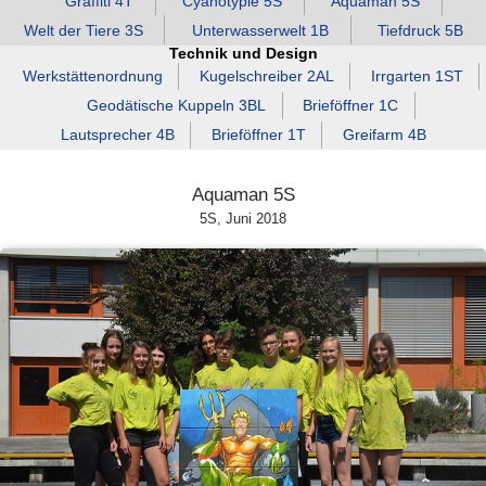
Graffiti 4T
Cyanotypie 5S
Aquaman 5S
Welt der Tiere 3S
Unterwasserwelt 1B
Tiefdruck 5B
Technik und Design
Werkstättenordnung
Kugelschreiber 2AL
Irrgarten 1ST
Geodätische Kuppeln 3BL
Brieföffner 1C
Lautsprecher 4B
Brieföffner 1T
Greifarm 4B
Aquaman 5S
5S, Juni 2018