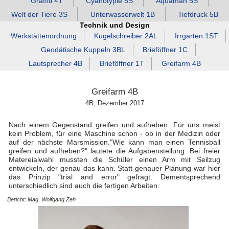
Graffiti 4T
Cyanotypie 5S
Aquaman 5S
Welt der Tiere 3S
Unterwasserwelt 1B
Tiefdruck 5B
Technik und Design
Werkstättenordnung
Kugelschreiber 2AL
Irrgarten 1ST
Geodätische Kuppeln 3BL
Brieföffner 1C
Lautsprecher 4B
Brieföffner 1T
Greifarm 4B
Greifarm 4B
4B, Dezember 2017
Nach einem Gegenstand greifen und aufheben. Für uns meist
kein Problem, für eine Maschine schon - ob in der Medizin oder
auf der nächste Marsmission."Wie kann man einen Tennisball
greifen und aufheben?" lautete die Aufgabenstellung. Bei freier
Matereialwahl mussten die Schüler einen Arm mit Seilzug
entwickeln, der genau das kann. Statt genauer Planung war hier
das Prinzip "trial and error" gefragt. Dementsprechend
unterschiedlich sind auch die fertigen Arbeiten.
Bericht: Mag. Wolfgang Zeh