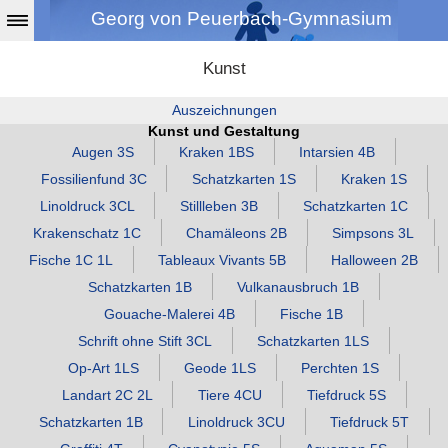
Georg von Peuerbach-Gymnasium
Kunst
Auszeichnungen
Kunst und Gestaltung
Augen 3S
Kraken 1BS
Intarsien 4B
Fossilienfund 3C
Schatzkarten 1S
Kraken 1S
Linoldruck 3CL
Stillleben 3B
Schatzkarten 1C
Krakenschatz 1C
Chamäleons 2B
Simpsons 3L
Fische 1C 1L
Tableaux Vivants 5B
Halloween 2B
Schatzkarten 1B
Vulkanausbruch 1B
Gouache‑Malerei 4B
Fische 1B
Schrift ohne Stift 3CL
Schatzkarten 1LS
Op‑Art 1LS
Geode 1LS
Perchten 1S
Landart 2C 2L
Tiere 4CU
Tiefdruck 5S
Schatzkarten 1B
Linoldruck 3CU
Tiefdruck 5T